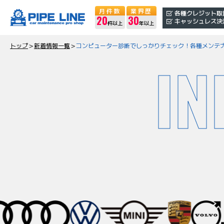
月件数
業界歴
各種クレジット取
20
30
キャッシュレス決
件以上
年以上
トップ
＞
新着情報一覧
＞
コンピューター診断でしっかりチェック！各種メンテ
IN