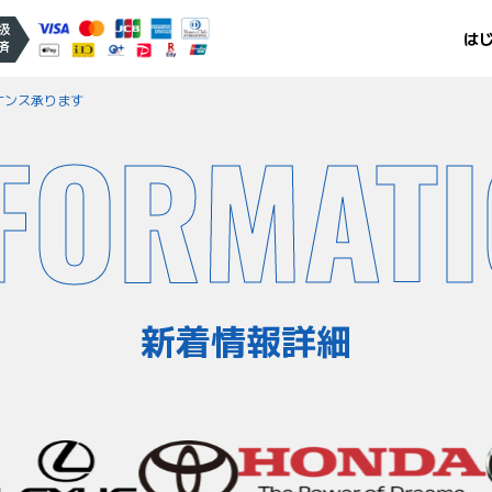
扱
は
済
ナンス承ります
FORMAT
新着情報詳細