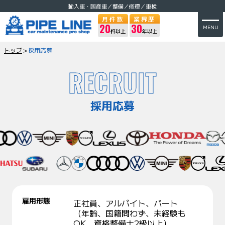
輸入車・国産車／整備／修理／車検
月件数
業界歴
20
30
MENU
件以上
年以上
トップ
＞
採用応募
RECRUIT
採用応募
雇用形態
正社員、アルバイト、パート
（年齢、国籍問わず、未経験も
OK、資格整備士2級以上）