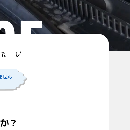
SE
ください。
ません
んか？