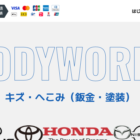
扱
は
済
ODYWOR
キズ・へこみ（鈑金・塗装）