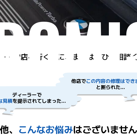
ROMI
ー・他店へ行く前に、
まずはぜひご相談
他店で
この内容の修理はでき
と断られた...
ディーラーで
な見積
を提示されてしまった...
他、
こんなお悩み
は
ございませ