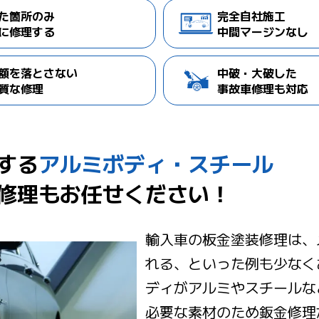
た箇所のみ
完全自社施工
に修理する
中間マージンなし
額を落とさない
中破・大破した
質な修理
事故車修理も対応
する
アルミボディ・スチール
修理もお任せください！
輸入車の板金塗装修理は、
れる、といった例も少なく
ディがアルミやスチールな
必要な素材のため鈑金修理