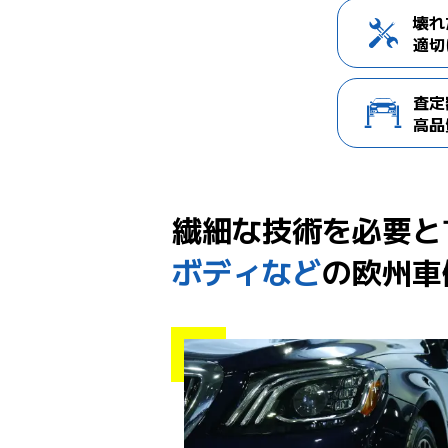
壊れ
適切
査定
高品
繊細な技術を必要と
ボディなど
の欧州車