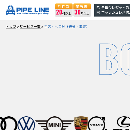
月件数
業界歴
各種クレジット取
20
30
キャッシュレス決
件以上
年以上
トップ
＞
サービス一覧
＞
キズ・へこみ（鈑金・塗装）
B