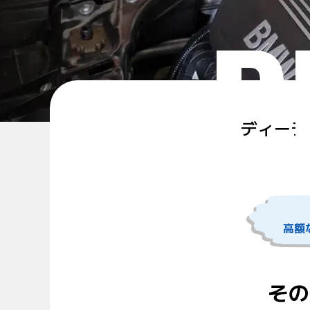
P
ディーラ
高額
その